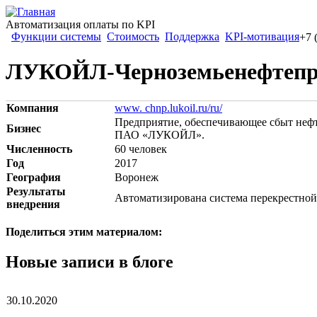
Автоматизация оплаты по KPI
Функции системы
Стоимость
Поддержка
KPI-мотивация
+7 
ЛУКОЙЛ-Черноземьенефтепр
Компания
www. chnp.lukoil.ru/ru/
Предприятие, обеспечивающее сбыт нефте
Бизнес
ПАО «ЛУКОЙЛ».
Численность
60 человек
Год
2017
География
Воронеж
Результаты
Автоматизирована система перекрестной
внедрения
Поделиться этим материалом:
Новые записи в блоге
30.10.2020