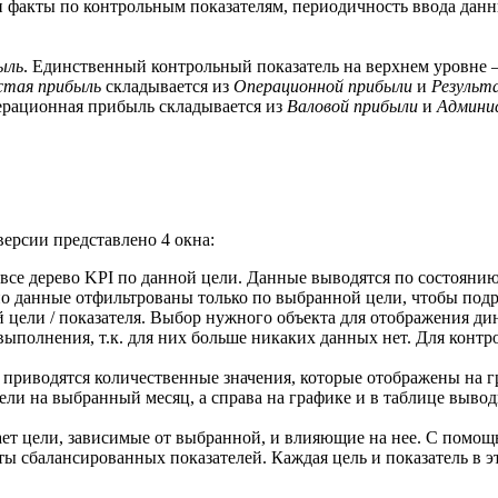
и факты по контрольным показателям, периодичность ввода данн
ыль
. Единственный контрольный показатель на верхнем уровне 
стая прибыль
складывается из
Операционной прибыли
и
Результ
ерационная прибыль складывается из
Валовой прибыли
и
Админис
версии представлено 4 окна:
все дерево KPI по данной цели. Данные выводятся по состояни
но данные отфильтрованы только по выбранной цели, чтобы подр
 цели / показателя. Выбор нужного объекта для отображения ди
 выполнения, т.к. для них больше никаких данных нет. Для конт
приводятся количественные значения, которые отображены на гр
ели на выбранный месяц, а справа на графике и в таблице выво
ает цели, зависимые от выбранной, и влияющие на нее. С помощ
 сбалансированных показателей. Каждая цель и показатель в э