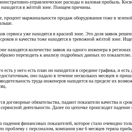
нистративно-управленческие расходы и валовая прибыль. Косвен
е находится в жёлтой зоне. Поищем причины.
, процент маржинальности продаж оборудования тоже в зеленой 
альше.
в сервиса уже находятся в красной зоне. Это доля заявок решен
сроков и качества тоже находятся в тревожной жёлтой зоне. И
не находятся количество заявок на одного инженера в регионах 2
образно переходить к анализу подробных данных по показателю.
о есть у него есть план он находится в середине графика, и ес
едостаточным, оно падало в течение нескольких месяцев и пришл
водительность труда инженеров находится на пределе их возможн
яц.
ся договорные обязательства, падают показатели качества и сро
сервисной деятельности. Далее по цепочке происходит падение
о падения финансовых показателей, которое стало очевидно тольк
ло проблему с персоналом, компания уже 6 месяцев теряла приб