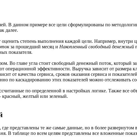
ей. В данном примере все цели сформулированы по методологии
ак далее.
т оценить степень выполнения каждой цели. Например, внутри 
оток
за прошедший месяц и
Накопленный свободный денежный 
ных показателя.
ом. Во главе угла стоит свободный денежный поток, который за
 от операционной эффективности. Выручка зависит от размера кл
ит от качества сервиса, сроков оказания сервиса и показателе
енно по каскадированию этих показателей можно отслеживать со
ассчитанные по определенной в настройках логике. Также все о
– красный, желтый или зеленый.
й
 где представлены те же самые данные, но в более развернутом 
ня. В таблице по всем целям представлены все вложенные показ