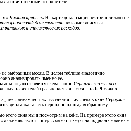
ых и ответственные исполнители.
– это
Чистая прибыль
. На карте детализация чистой прибыли не
атов финансовой деятельности
, которые зависят от
тративных и управленческих расходов
.
ю на выбранный месяц. В целом таблица аналогично
обно анализировать именно ее.
намики осуществляется слева в окне
Иерархия вложенных
рольных показателей график настраивается – по KPI можно
афике с динамикой их изменений. Т.е. слева в окне
Иерархия
дится динамика за весь период по одному выбранному
ью этого окна мы и посмотрим на кейс. На примере этого окна
том окне являются гипер-ссылкой и ведут на подробные данные