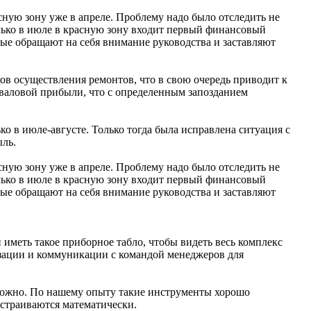
сную зону уже в апреле. Проблему надо было отследить не
Только в июле в красную зону входит первый финансовый
орые обращают на себя внимание руководства и заставляют
ков осуществления ремонтов, что в свою очередь приводит к
 валовой прибыли, что с определенным запозданием
о в июле-августе. Только тогда была исправлена ситуация с
ыль.
сную зону уже в апреле. Проблему надо было отследить не
Только в июле в красную зону входит первый финансовый
орые обращают на себя внимание руководства и заставляют
иметь такое приборное табло, чтобы видеть весь комплекс
изации и коммуникации с командой менеджеров для
зможно. По нашему опыту такие инструменты хорошо
остраиваются математически.