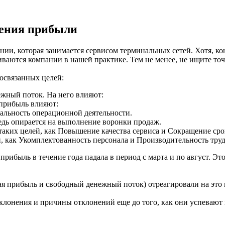
дения прибыли
ии, которая занимается сервисом терминальных сетей. Хотя, кон
ваются компании в нашей практике. Тем не менее, не ищите то
освязанных целей:
жный поток. На него влияют:
 прибыль влияют:
альность операционной деятельности.
едь опирается на выполнение воронки продаж.
таких целей, как Повышение качества сервиса и Сокращение срок
ей, как Укомплектованность персонала и Производительность труд
рибыль в течение года падала в период с марта и по август. Это
я прибыль и свободный денежный поток) отреагировали на это п
клонения и причины отклонений еще до того, как они успевают 