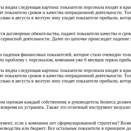
ы видна следующая картина: показатели персонала входят в кра
одят показатели сроков и качества операционной деятельности. 
только в августа в желтую зону уходят показатели прибыли, кот
ся договорные обязательства, падают показатели качества и сро
сервисной деятельности. Далее по цепочке происходит падение
о падения финансовых показателей, которое стало очевидно тольк
ло проблему с персоналом, компания уже 6 месяцев теряла приб
ы видна следующая картина: показатели персонала входят в кра
одят показатели сроков и качества операционной деятельности. 
только в августа в желтую зону уходят показатели прибыли, кот
м оценкам каждый собственник и руководитель бизнеса должен 
и вовремя их устранять. Также это отличный инструмент визуал
трумент, если у компании нет сформулированной стратегии? Во
оизводства или бюджет. Все остальные показатели в принципе д