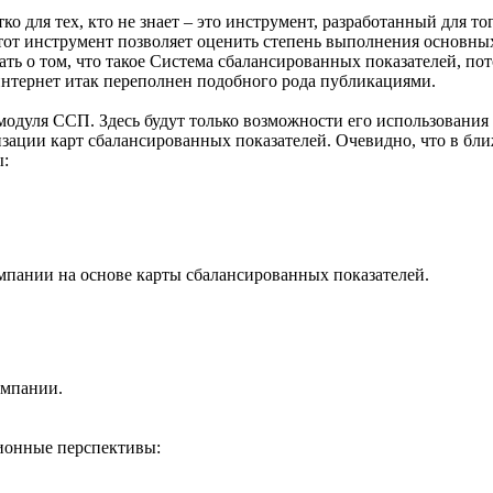
о для тех, кто не знает – это инструмент, разработанный для т
 Этот инструмент позволяет оценить степень выполнения основн
ать о том, что такое Система сбалансированных показателей, пото
 интернет итак переполнен подобного рода публикациями.
е модуля ССП. Здесь будут только возможности его использовани
зации карт сбалансированных показателей. Очевидно, что в бли
ы:
компании на основе карты сбалансированных показателей.
омпании.
ционные перспективы: