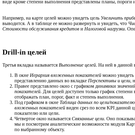
виде кроме степени выполнения представлены планы, пороги 
Например, на карте целей можно увидеть цель
Увеличить приб
выводится. А в таблице ее можно развернуть и увидеть, что
Чи
Стоимости обслуживания кредитов
и
Налоговой нагрузки
. Оп
Drill-in целей
Третья вкладка называется
Выполнение целей
. На ней в данной 
В окне
Иерархия вложенных показателей
можно увидеть 
представлению данных во вкладке
Перспективы и цели
, 
Правее представлено окно с графиком динамики значений
показателей
. Для целей доступен только график степени
отображать план, порог, факт и степень выполнения.
Под графиком в окне
Таблица данных по цели/показателю
вложенных показателей
виден срез по всем KPI данной ц
показателю или цели.
Четвертое окно называется
Связанные цели
. Оно показыв
мы и посмотрим аналитические возможности модуля Карты
по выбранному объекту.