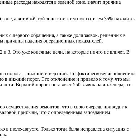
ные расходы находятся в зеленой зоне, значит причина
зоне, а вот в жёлтой зоне с низким показателем 35% находится
ных с первого обращения, а также доля заявок, решенных в
щем причины падения операционных показателей.
 и 3. Это уже конечные цели, на которые ничто не влияет. В
ть два порога – нижний и верхний. По фактическому исполнению
о в нижний порог. Это отклонение и привело к тому, что мы
ости. Верхний порог составляет 550 заявок на инженера, а в
ков осуществления ремонтов, что в свою очередь приводит к
 валовой прибыли, что с определенным запозданием
о в июле-августе. Только тогда была исправлена ситуация с
ыль.