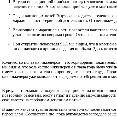
Внутри операционной прибыли находятся косвенные адми
падения не в них. А вот валовая прибыль уже в мае такж
Среди влияющих целей Выручка находится в зеленой зоне
маржинальность сервисной деятельности. Отслеживаем д
Влияющие на маржинальность показатели качества и сроко
установленные договорами сроки. Остальные показатели 
При открытии показателя SLA мы видим, что в красной зо
них и находится причина падения прибыли. Здесь целесо
Количество полевых инженеров – это коридорный показатель, т
мы видим, что количество инженеров с начала года было уже н
имеем красные показатели по производительности труда. Произ
мае инженеры уже выполняют в среднем по 546 ремонтов в мес
В результате компания получила ситуацию, когда не выполняют
повторным ремонтам, росту затрат и падению маржинальности 
сказывается на свободном денежном потоке.
В данном кейсе ситуация была выявлена только после заметног
персоналом. Соответственно, пока руководство запоздало реша