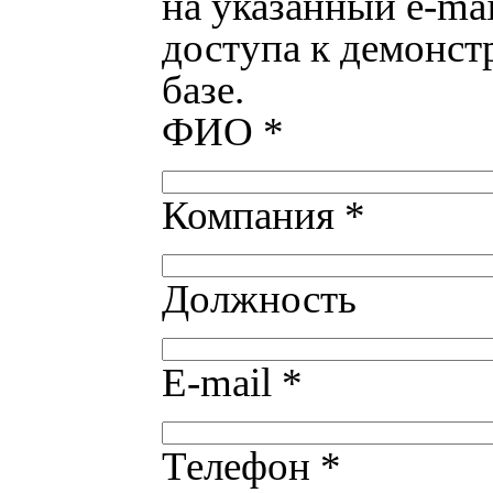
на указанный e-mai
доступа к демонс
базе.
ФИО
*
Компания
*
Должность
E-mail
*
Телефон
*