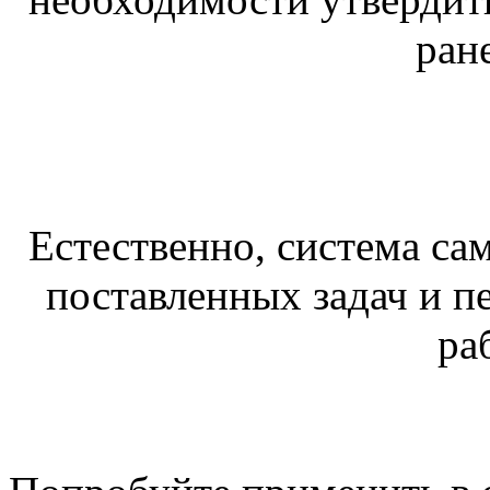
ране
Естественно, система са
поставленных задач и п
ра